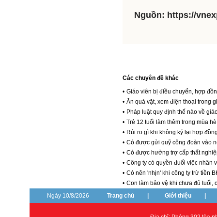
Nguồn: https://vnex
Các chuyên đề khác
•
Giáo viên bị điều chuyển, hợp đồ
•
Ăn quà vặt, xem điện thoại trong g
•
Pháp luật quy định thế nào về giá
•
Trẻ 12 tuổi làm thêm trong mùa h
•
Rủi ro gì khi không ký lại hợp đồ
•
Có được gửi quỹ công đoàn vào ng
•
Có được hưởng trợ cấp thất nghiệ
•
Công ty có quyền đuổi việc nhân v
•
Có nên 'nhịn' khi công ty trừ ti
•
Con làm bảo vệ khi chưa đủ tuổi, 
Ngày 10/8/2026
Trang chủ
|
Giới thiệu
|