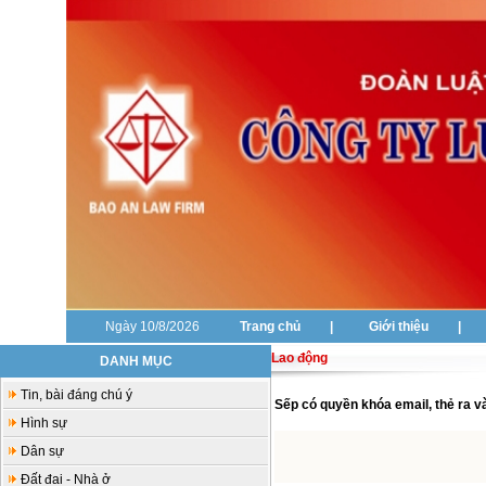
Ngày 10/8/2026
Trang chủ
|
Giới thiệu
|
Lao động
DANH MỤC
Tin, bài đáng chú ý
Sếp có quyền khóa email, thẻ ra v
Hình sự
Dân sự
Đất đai - Nhà ở