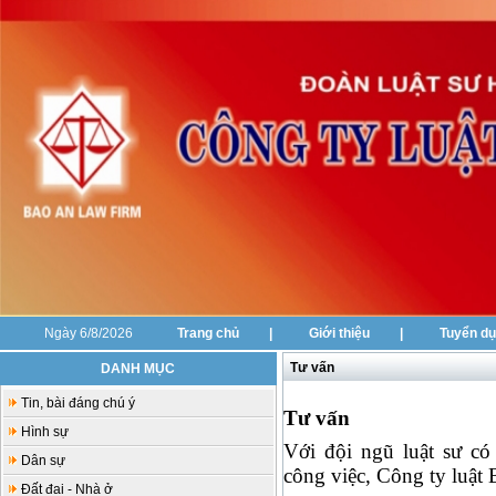
Ngày 6/8/2026
Trang chủ
|
Giới thiệu
|
Tuyển d
Tư vấn
DANH MỤC
Tin, bài đáng chú ý
Tư vấn
Hình sự
Với đội ngũ luật sư có 
Dân sự
công việc, Công ty luật
Đất đai - Nhà ở