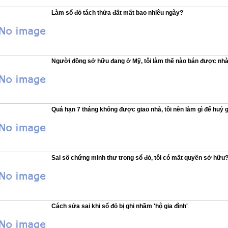
Làm sổ đỏ tách thửa đất mất bao nhiêu ngày?
Người đồng sở hữu đang ở Mỹ, tôi làm thế nào bán được nh
Quá hạn 7 tháng không được giao nhà, tôi nên làm gì để huỷ g
Sai số chứng minh thư trong sổ đỏ, tôi có mất quyền sở hữu
Cách sửa sai khi sổ đỏ bị ghi nhầm 'hộ gia đình'