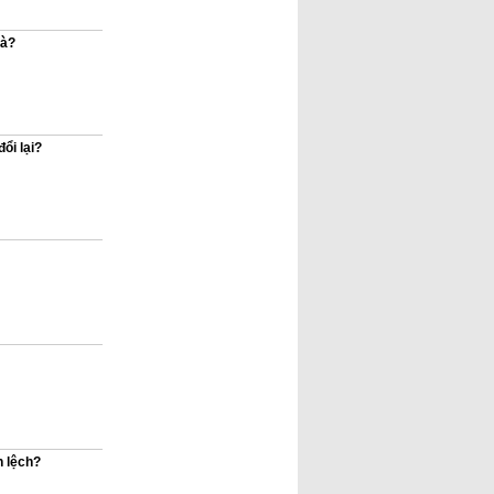
hà?
ổi lại?
h lệch?