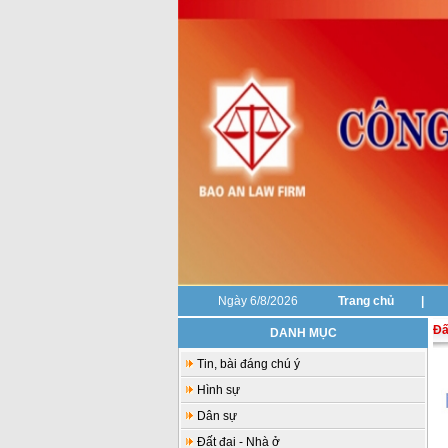
Ngày 6/8/2026
Trang chủ
|
Đấ
DANH MỤC
Tin, bài đáng chú ý
Hình sự
Dân sự
Đất đai - Nhà ở