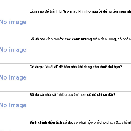
Làm sao để tránh bị 'trở mặt' khi nhờ người đứng tên mua n
Sổ đỏ sai kích thước các cạnh nhưng diện tích đúng, có phải đ
Có được 'đuổi đi' để bán nhà khi đang cho thuê dài hạn?
Sổ đỏ có nhà sẽ 'nhiều quyền' hơn sổ đỏ chỉ có đất?
Đính chính diện tích sổ đỏ, có phải nộp phí cho phần đất chên