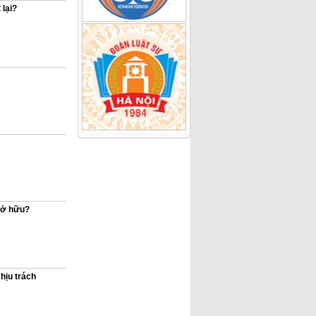
 lại?
 sở hữu?
hịu trách