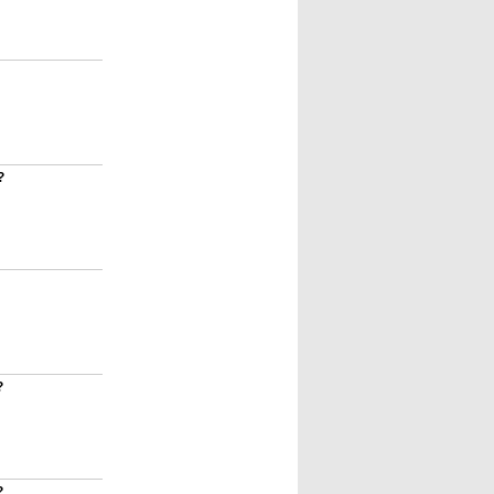
?
?
?