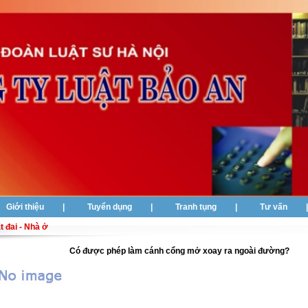
Giới thiệu
|
Tuyển dụng
|
Tranh tụng
|
Tư vấn
t đai - Nhà ở
Có được phép làm cánh cổng mở xoay ra ngoài đường?