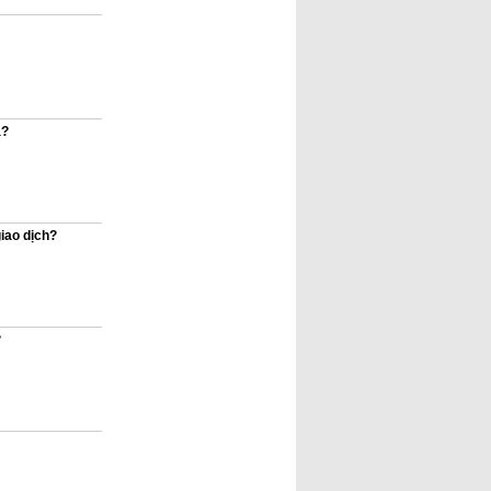
à?
iao dịch?
?