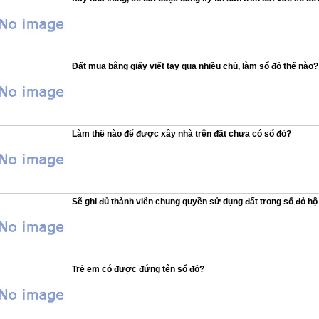
Đất mua bằng giấy viết tay qua nhiều chủ, làm sổ đỏ thế nào?
Làm thế nào để được xây nhà trên đất chưa có sổ đỏ?
Sẽ ghi đủ thành viên chung quyền sử dụng đất trong sổ đỏ hộ 
Trẻ em có được đứng tên sổ đỏ?