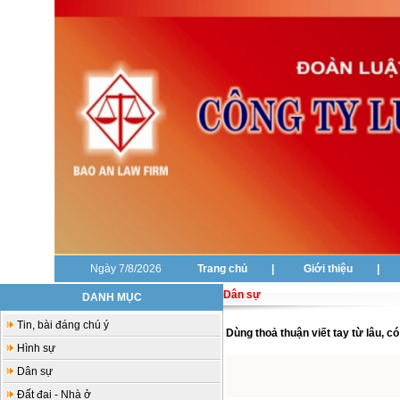
Ngày 7/8/2026
Trang chủ
|
Giới thiệu
|
Dân sự
DANH MỤC
Tin, bài đáng chú ý
Dùng thoả thuận viết tay từ lâu, có
Hình sự
Dân sự
Đất đai - Nhà ở