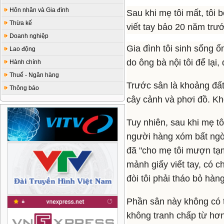
Hôn nhân và Gia đình
Sau khi mẹ tôi mất, tôi
Thừa kế
viết tay bảo 20 năm trướ
Doanh nghiệp
Gia đình tôi sinh sống 
Lao động
do ông bà nội tôi để lại
Hành chính
Thuế - Ngân hàng
Trước sân là khoảng đất
Thông báo
cây cảnh và phơi đồ. Khô
Tuy nhiên, sau khi mẹ tô
người hàng xóm bất ngờ đ
đã "cho mẹ tôi mượn tạm"
mảnh giấy viết tay, có 
đòi tôi phải tháo bỏ hàng 
Phần sân này không có t
không tranh chấp từ hơn