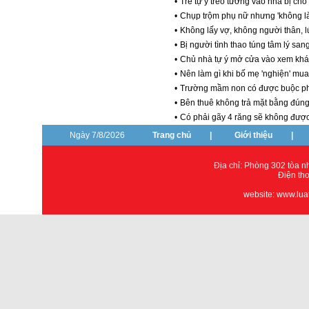
•
Trẻ tự ý trèo tường vào nhà bị chó
•
Chụp trộm phụ nữ nhưng 'không làm
•
Không lấy vợ, không người thân, lúc
•
Bị người tình thao túng tâm lý sang
•
Chủ nhà tự ý mở cửa vào xem khác
•
Nên làm gì khi bố mẹ 'nghiện' mua
•
Trường mầm non có được buộc phụ
•
Bên thuê không trả mặt bằng đúng 
•
Có phải gãy 4 răng sẽ không được
Ngày 7/8/2026
Trang chủ
|
Giới thiệu
|
Địa chỉ: Phòng 302 tòa 
Điện th
website: www.lua