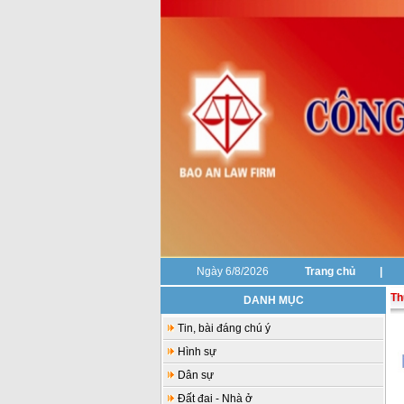
Ngày 6/8/2026
Trang chủ
|
Th
DANH MỤC
Tin, bài đáng chú ý
Hình sự
Dân sự
Đất đai - Nhà ở