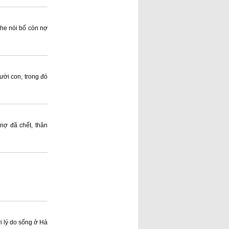
he nói bố còn nợ
ười con, trong đó
 nợ đã chết, thân
ới lý do sống ở Hà