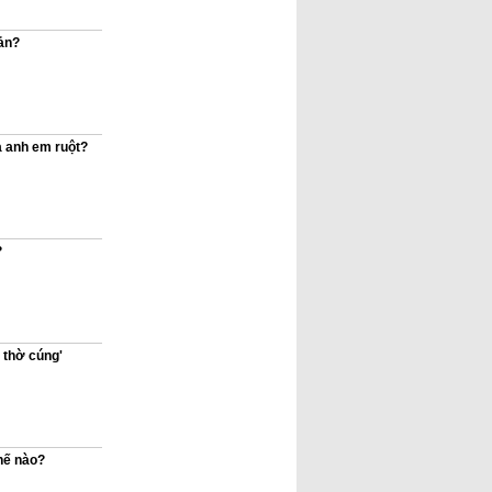
sản?
ả anh em ruột?
?
ể thờ cúng'
hế nào?