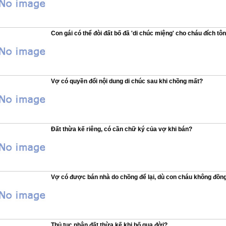
Con gái có thể đòi đất bố đã 'di chúc miệng' cho cháu đích tô
Vợ có quyền đổi nội dung di chúc sau khi chồng mất?
Đất thừa kế riêng, có cần chữ ký của vợ khi bán?
Vợ có được bán nhà do chồng để lại, dù con cháu không đồn
Thủ tục nhận đất thừa kế khi bố qua đời?