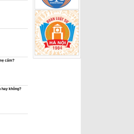
 mẹ cấm?
ền hay không?