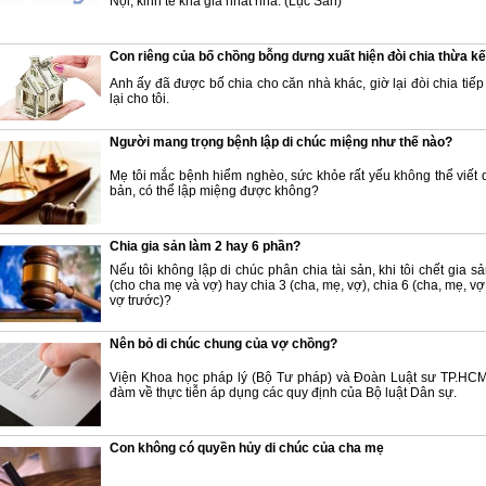
Nội, kinh tế khá giả nhất nhà. (Lục San)
Con riêng của bố chồng bỗng dưng xuất hiện đòi chia thừa kế
Anh ấy đã được bố chia cho căn nhà khác, giờ lại đòi chia tiếp
lại cho tôi.
Người mang trọng bệnh lập di chúc miệng như thế nào?
Mẹ tôi mắc bệnh hiểm nghèo, sức khỏe rất yếu không thể viết 
bản, có thể lập miệng được không?
Chia gia sản làm 2 hay 6 phần?
Nếu tôi không lập di chúc phân chia tài sản, khi tôi chết gia s
(cho cha mẹ và vợ) hay chia 3 (cha, mẹ, vợ), chia 6 (cha, mẹ, v
vợ trước)?
Nên bỏ di chúc chung của vợ chồng?
Viện Khoa học pháp lý (Bộ Tư pháp) và Đoàn Luật sư TP.HCM
đàm về thực tiễn áp dụng các quy định của Bộ luật Dân sự.
Con không có quyền hủy di chúc của cha mẹ