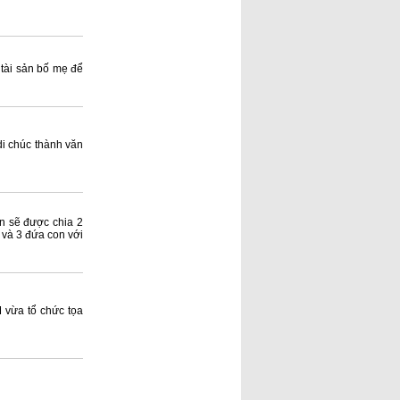
 tài sản bố mẹ để
di chúc thành văn
ản sẽ được chia 2
ợ và 3 đứa con với
 vừa tổ chức tọa