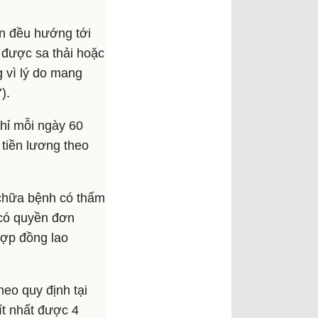
ản đều hướng tới
 được sa thải hoặc
 vì lý do mang
).
ghỉ mỗi ngày 60
 tiền lương theo
chữa bệnh có thẩm
ì có quyền đơn
ợp đồng lao
heo quy định tại
 ít nhất được 4