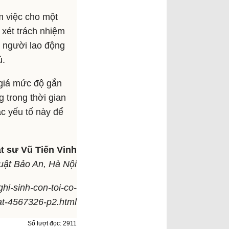
m việc cho một
 xét trách nhiệm
 người lao động
ủ.
 giá mức độ gắn
g trong thời gian
c yếu tố này để
t sư Vũ Tiến Vinh
luật Bảo An, Hà Nội
hi-sinh-con-toi-co-
t-4567326-p2.html
Số lượt đọc: 2911