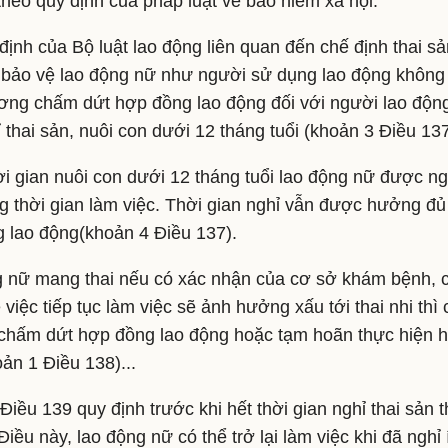
theo quy định của pháp luật về bảo hiểm xã hội.
định của Bộ luật lao động liên quan đến chế định thai s
 bảo vệ lao động nữ như người sử dụng lao động không
ng chấm dứt hợp đồng lao động đối với người lao động
ỉ thai sản, nuôi con dưới 12 tháng tuổi (khoản 3 Điều 137
ời gian nuôi con dưới 12 tháng tuổi lao động nữ được n
ng thời gian làm việc. Thời gian nghỉ vẫn được hưởng đủ
 lao động(khoản 4 Điều 137).
 nữ mang thai nếu có xác nhận của cơ sở khám bệnh, 
việc tiếp tục làm việc sẽ ảnh hưởng xấu tới thai nhi th
hấm dứt hợp đồng lao động hoặc tạm hoãn thực hiện h
ản 1 Điều 138)...
iều 139 quy định trước khi hết thời gian nghỉ thai sản t
iều này, lao động nữ có thể trở lại làm việc khi đã nghỉ