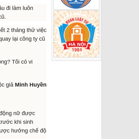
ầu đi làm luôn
cũ.
t 2 tháng thử việc
quay lại công ty cũ
ông? Tôi có vi
ộc giả
Minh Huyền
o động nữ được
trước khi sinh
 được hưởng chế độ