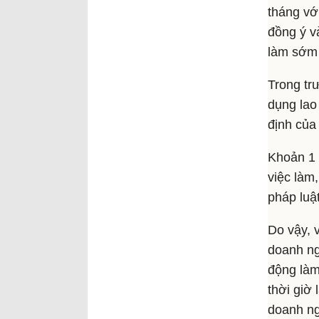
tháng vớ
đồng ý v
làm sớm 
Trong tr
dụng lao
định của
Khoản 1 
việc làm
pháp luậ
Do vậy, 
doanh ng
động làm
thời giờ
doanh ng