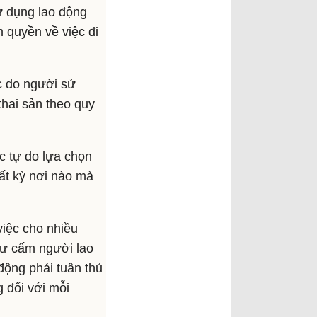
ử dụng lao động
 quyền về việc đi
c do người sử
thai sản theo quy
c tự do lựa chọn
ất kỳ nơi nào mà
việc cho nhiều
hư cấm người lao
động phải tuân thủ
 đối với mỗi