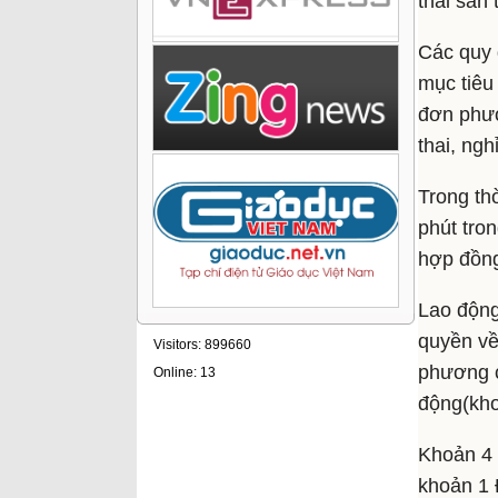
thai sản 
Các quy 
mục tiêu
đơn phươ
thai, ngh
Trong th
phút tro
hợp đồng
Lao động
quyền về 
Visitors: 899660
phương c
Online: 13
động(kho
Khoản 4 Đ
khoản 1 Đ