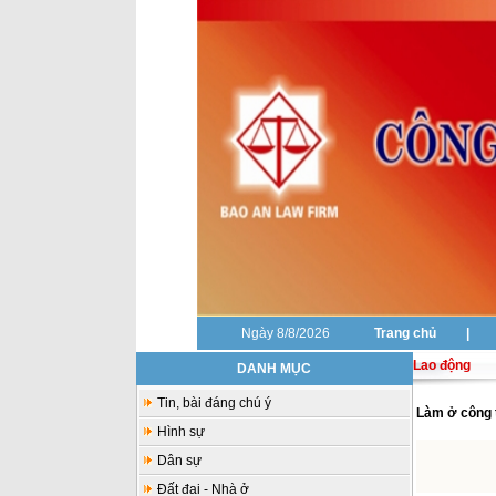
Ngày 8/8/2026
Trang chủ
|
Lao động
DANH MỤC
Tin, bài đáng chú ý
Làm ở công t
Hình sự
Dân sự
Đất đai - Nhà ở