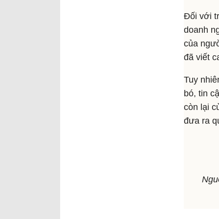
Đối với 
doanh ngh
của ngườ
đã viết 
Tuy nhiê
bó, tin c
còn lại 
đưa ra q
Nguồ