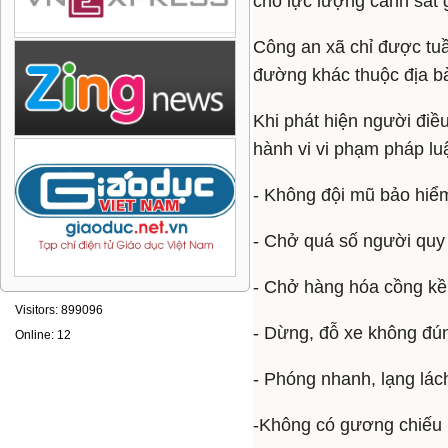
cho lực lượng cảnh sát 
Công an xã chỉ được tuầ
đường khác thuộc địa bà
Khi phát hiện người điề
hành vi vi phạm pháp lu
- Không đội mũ bảo hiểm
- Chở quá số người quy 
- Chở hàng hóa cồng kền
Visitors: 899096
- Dừng, đỗ xe không đún
Online: 12
- Phóng nhanh, lạng lác
-Không có gương chiếu h