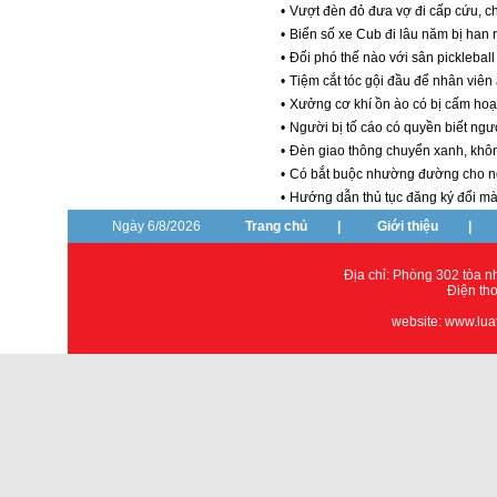
•
Vượt đèn đỏ đưa vợ đi cấp cứu, c
•
Biển số xe Cub đi lâu năm bị han rỉ,
•
Đối phó thế nào với sân pickleba
•
Tiệm cắt tóc gội đầu để nhân viê
•
Xưởng cơ khí ồn ào có bị cấm hoạ
•
Người bị tố cáo có quyền biết ngư
•
Đèn giao thông chuyển xanh, khô
•
Có bắt buộc nhường đường cho ng
•
Hướng dẫn thủ tục đăng ký đổi m
Ngày 6/8/2026
Trang chủ
|
Giới thiệu
|
Địa chỉ: Phòng 302 tòa 
Điện th
website: www.lua