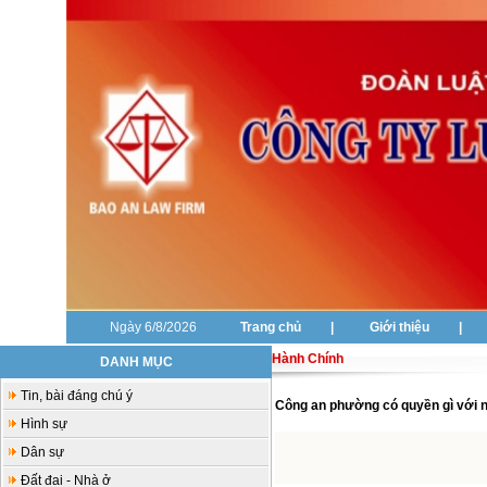
Ngày 6/8/2026
Trang chủ
|
Giới thiệu
|
Hành Chính
DANH MỤC
Tin, bài đáng chú ý
Công an phường có quyền gì với ng
Hình sự
Dân sự
Đất đai - Nhà ở