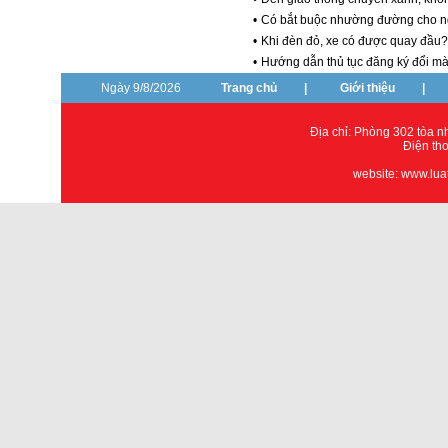
•
Có bắt buộc nhường đường cho ng
•
Khi đèn đỏ, xe có được quay đầu?
•
Hướng dẫn thủ tục đăng ký đổi m
Ngày 9/8/2026
Trang chủ
|
Giới thiệu
|
Địa chỉ: Phòng 302 tòa 
Điện th
website: www.lua