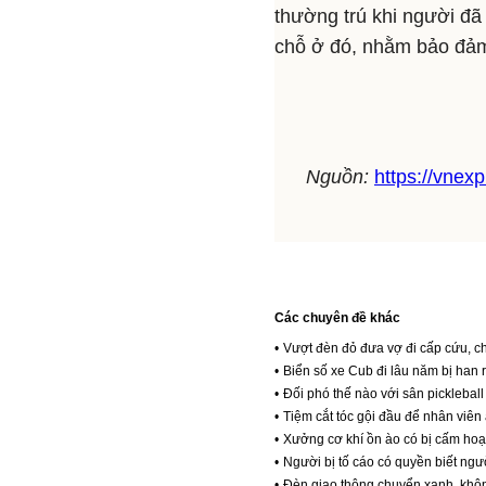
thường trú khi người đã
chỗ ở đó, nhằm bảo đảm 
Nguồn:
https://vnex
Các chuyên đề khác
•
Vượt đèn đỏ đưa vợ đi cấp cứu, c
•
Biển số xe Cub đi lâu năm bị han rỉ,
•
Đối phó thế nào với sân pickleba
•
Tiệm cắt tóc gội đầu để nhân viê
•
Xưởng cơ khí ồn ào có bị cấm hoạ
•
Người bị tố cáo có quyền biết ngư
•
Đèn giao thông chuyển xanh, khô