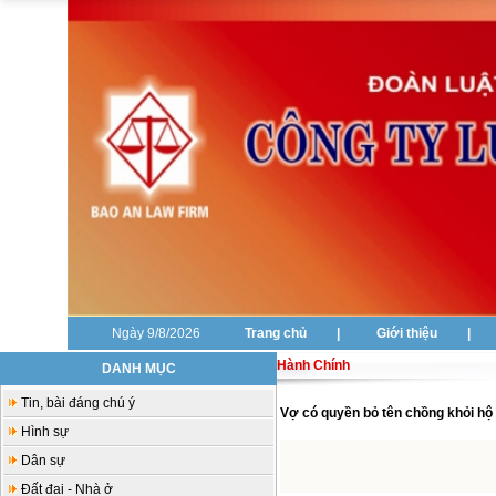
Ngày 9/8/2026
Trang chủ
|
Giới thiệu
|
Hành Chính
DANH MỤC
Tin, bài đáng chú ý
Vợ có quyền bỏ tên chồng khỏi hộ k
Hình sự
Dân sự
Đất đai - Nhà ở