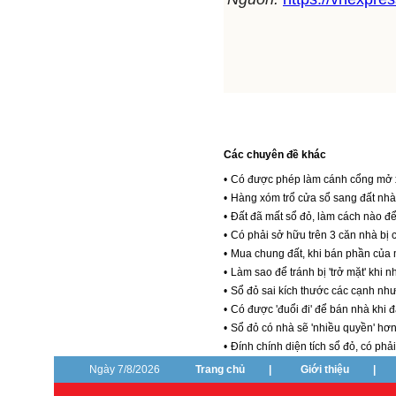
Các chuyên đề khác
•
Có được phép làm cánh cổng mở 
•
Hàng xóm trổ cửa sổ sang đất nhà t
•
Đất đã mất sổ đỏ, làm cách nào đ
•
Có phải sở hữu trên 3 căn nhà bị 
•
Mua chung đất, khi bán phần của 
•
Làm sao để tránh bị 'trở mặt' khi
•
Sổ đỏ sai kích thước các cạnh nhưn
•
Có được 'đuổi đi' để bán nhà khi 
•
Sổ đỏ có nhà sẽ 'nhiều quyền' hơn
•
Đính chính diện tích sổ đỏ, có ph
Ngày 7/8/2026
Trang chủ
|
Giới thiệu
|