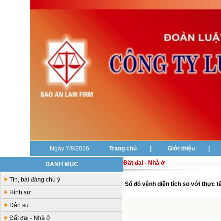
Ngày 7/8/2026
Trang chủ
|
Giới thiệu
|
Đất đai - Nhà ở
DANH MỤC
Tin, bài đáng chú ý
Sổ đỏ vênh diện tích so với thực t
Hình sự
Dân sự
Đất đai - Nhà ở