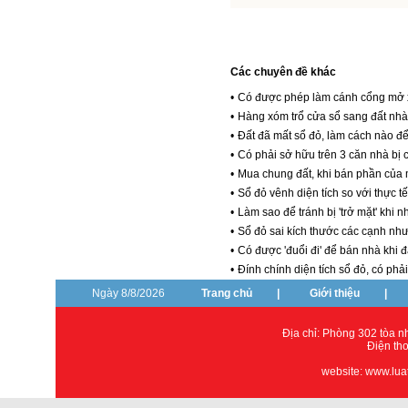
Các chuyên đề khác
•
Có được phép làm cánh cổng mở 
•
Hàng xóm trổ cửa sổ sang đất nhà t
•
Đất đã mất sổ đỏ, làm cách nào đ
•
Có phải sở hữu trên 3 căn nhà bị 
•
Mua chung đất, khi bán phần của 
•
Sổ đỏ vênh diện tích so với thực 
•
Làm sao để tránh bị 'trở mặt' khi
•
Sổ đỏ sai kích thước các cạnh nhưn
•
Có được 'đuổi đi' để bán nhà khi 
•
Đính chính diện tích sổ đỏ, có ph
Ngày 8/8/2026
Trang chủ
|
Giới thiệu
|
Địa chỉ: Phòng 302 tòa 
Điện th
website: www.lua