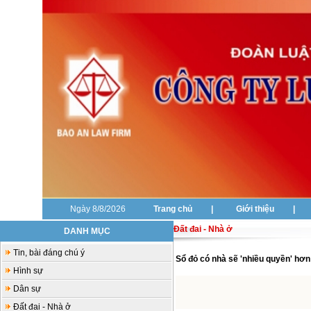
Ngày 8/8/2026
Trang chủ
|
Giới thiệu
|
Đất đai - Nhà ở
DANH MỤC
Tin, bài đáng chú ý
Sổ đỏ có nhà sẽ 'nhiều quyền' hơn 
Hình sự
Dân sự
Đất đai - Nhà ở