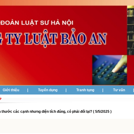
Giới thiệu
|
Tuyển dụng
|
Tranh tụng
|
Tư vấn
ở
h thước các cạnh nhưng diện tích đúng, có phải đổi lại? ( 5/5/2025 )