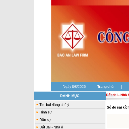
Ngày 8/8/2026
Trang chủ
|
Đất đai - Nhà 
DANH MỤC
Tin, bài đáng chú ý
Sổ đỏ sai kíc
Hình sự
Dân sự
Đất đai - Nhà ở