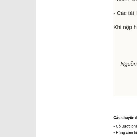
- Các tài 
Khi nộp h
Nguồn
Các chuyên đ
•
Có được phé
•
Hàng xóm trổ