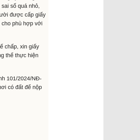
ừ sai số quá nhỏ,
gười được cấp giấy
) cho phù hợp với
 chấp, xin giấy
g thể thực hiện
ịnh 101/2024/NĐ-
nơi có đất để nộp