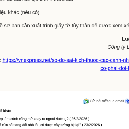
liệu khác (nếu có)
ồ sơ bạn cần xuất trình giấy tờ tùy thân để được xem xét
Lu
Công ty 
:
https://vnexpress.net/so-do-sai-kich-thuoc-cac-canh-nh
co-phai-doi-
Gửi bài viết qua email
ề khác
p làm cánh cổng mở xoay ra ngoài đường?
( 26/2/2026 )
 cửa sổ sang đất nhà tôi, có được xây tường bịt lại?
( 23/2/2026 )