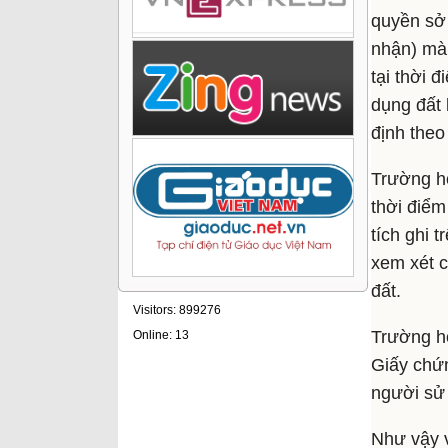
quyền sở 
nhận) mà 
tại thời 
dụng đất 
định theo
Trường hợ
thời điểm
tích ghi 
xem xét c
đất.
Visitors: 899276
Trường hợ
Online: 13
Giấy chứn
người sử 
Như vậy vớ