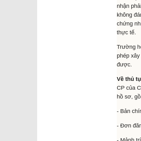
nhận phải 
không đán
chứng nhậ
thực tế.
Trường hợ
phép xây 
được.
Về thủ t
CP của Ch
hồ sơ, gồ
- Bản chí
- Đơn đăn
- Mảnh tr