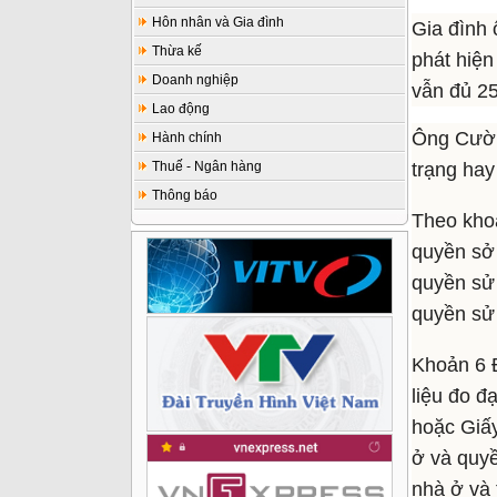
Hôn nhân và Gia đình
Gia đình 
Thừa kế
phát hiện
Doanh nghiệp
vẫn đủ 2
Lao động
Ông Cường
Hành chính
Thuế - Ngân hàng
trạng ha
Thông báo
Theo khoả
quyền sở 
quyền sử 
quyền sử 
Khoản 6 Đ
liệu đo đạ
hoặc Giấ
ở và quy
nhà ở và 